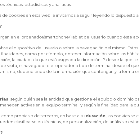
 técnicas, estadísticas y analíticas.
de cookies en esta web le invitamos a seguir leyendo lo dispuesto a
?
cargan en el ordenador/smartphone/Tablet del usuario cuando éste 
bre el dispositivo del usuario o sobre la navegación del mismo. Esto
as finalidades, como por ejemplo, obtener información sobre los hábit
exión, la ciudad a la que está asignada la dirección IP desde la que s
o de visita, el navegador o el operador o tipo de terminal desde el que 
imismo, dependiendo de la información que contengan y la forma en qu
rías
: según quién sea la entidad que gestione el equipo o dominio de
anecen activas en el equipo terminal; y según la finalidad para la qu
se como propias o de terceros, en base a su
duración
, las cookies se 
eden clasificarse en técnicas, de personalización, de análisis o estadís
o?