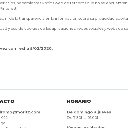
servicios, herramientas y sitios web de terceros que no se encuentra
Pinterest.
d ni de la transparencia en la información sobre su privacidad aportad
ad y uso de cookies de las aplicaciones, redes sociales y webs de ser
 vez con fecha 5/02/2020.
ACTO
HORARIO
odromo@moritz.com
De domingo a jueves
 022
De 7:30h a 01:00h
egal
Viernes y sábados