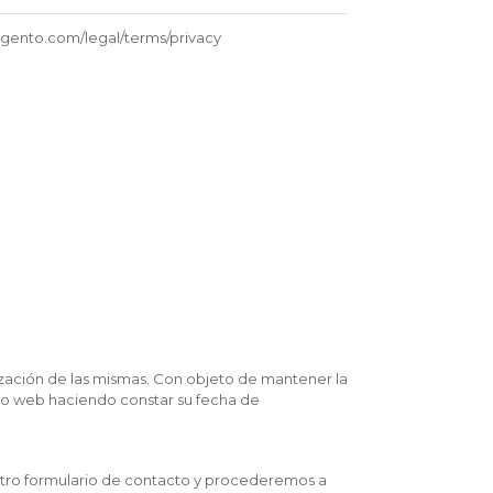
agento.com/legal/terms/privacy
ización de las mismas. Con objeto de mantener la
tio web haciendo constar su fecha de
stro
formulario de contacto
y procederemos a