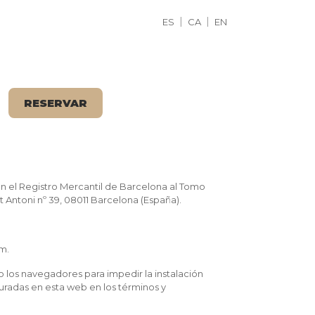
ES
CA
EN
RESERVAR
en el Registro Mercantil de Barcelona al Tomo
nt Antoni nº 39, 08011 Barcelona (España).
m.
do los navegadores para impedir la instalación
uradas en esta web en los términos y