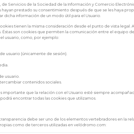
o, de Servicios de la Sociedad de la Información y Comercio Electróni
tos hayan prestado su consentimiento después de que se les haya pro
litar dicha información de un modo útil para el Usuario.
okies tienen la misma consideración desde el punto de vista legal. A
. Éstas son cookies que permiten la comunicación entre el equipo del
 el usuario, como, por ejemplo:
 de usuario (únicamente de sesión).
edia.
de usuario.
tercambiar contenidos sociales.
s importante que la relación con el Usuario esté siempre acompañada
 podrá encontrar todas las cookies que utilizamos.
transparencia debe ser uno de los elementos vertebradores en la rela
 propias como de terceros utilizadas en velódromo.com: