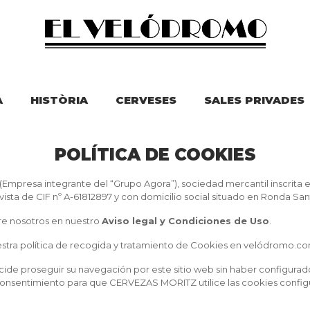
A
HISTÒRIA
CERVESES
SALES PRIVADES
POLÍTICA DE COOKIES
(Empresa integrante del “Grupo Agora”), sociedad mercantil inscrita 
rovista de CIF nº A-61812897 y con domicilio social situado en Ronda Sa
re nosotros en nuestro
Aviso legal y Condiciones de Uso
.
estra política de recogida y tratamiento de Cookies en velódromo.co
decide proseguir su navegación por este sitio web sin haber configura
u consentimiento para que CERVEZAS MORITZ utilice las cookies config