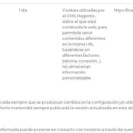
1 día
Cookies utilizadas por
https://m
el CMS Magento,
sobre el que está
construida la web, para
permitirle servir
contenidos diferentes
en la misma URL
basándose en
diferentes factores
(idioma, conexión…).
No almacenan
información
personalizable.
icada siempre que se produzcan cambios en la configuración y/o util
ortiz mantendrá siempre publicada la versión actualizada en este si
r informada puede ponerse en contacto con nosotros a través de nue