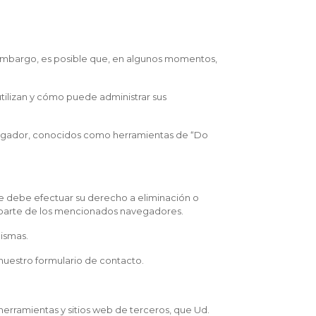
n embargo, es posible que, en algunos momentos,
tilizan y cómo puede administrar sus
avegador, conocidos como herramientas de “Do
e debe efectuar su derecho a eliminación o
r parte de los mencionados navegadores.
mismas.
 nuestro
formulario de contacto.
herramientas y sitios web de terceros, que Ud.