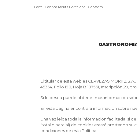
Carta
|
Fàbrica Moritz Barcelona
|
Contacto
GASTRONOMI
El titular de esta web es CERVEZAS MORITZ S.A., 
45334, Folio 198, Hoja B 187561, Inscripción 29, p
Si lo desea puede obtener más información sob
En esta página encontrará información sobre nu
Una vez leída toda la información facilitada, si 
(total o parcial) de cookies estará prestando s
condiciones de esta Política.