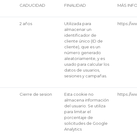
CADUCIDAD
FINALIDAD
MÁS INF
2 años
Utilizada para
https://w
almacenar un
identificador de
cliente único (ID de
cliente), que es un
número generado
aleatoriamente, y es
usado para calcular los
datos de usuarios,
sesiones y campañas.
Cierre de sesion
Esta cookie no
https://w
almacena información
del usuario. Se utiliza
para limitar el
porcentaje de
solicitudes de Google
Analytics