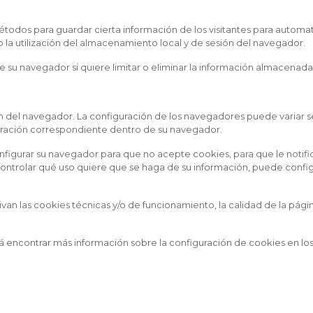
odos para guardar cierta información de los visitantes para automati
 la utilización del almacenamiento local y de sesión del navegador.
 su navegador si quiere limitar o eliminar la información almacenad
n del navegador. La configuración de los navegadores puede variar segú
guración correspondiente dentro de su navegador.
figurar su navegador para que no acepte cookies, para que le notifi
ntrolar qué uso quiere que se haga de su información, puede configu
tivan las cookies técnicas y/o de funcionamiento, la calidad de la p
á encontrar más información sobre la configuración de cookies en lo