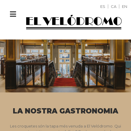
ES
CA
EN
LA NOSTRA GASTRONOMIA
Les croquetes són la tapa més venuda a El Velódromo. Qui