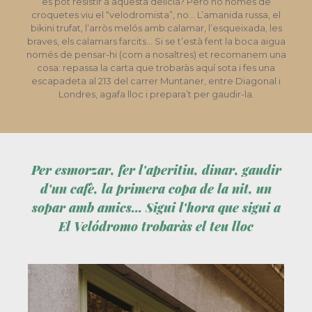
es pot resistir a aquesta delícia? Però no només de
croquetes viu el “velodromista”, no… L’amanida russa, el
bikini trufat, l’arròs melós amb calamar, l’esqueixada, les
braves, els calamars farcits… Si se t’està fent la boca aigua
només de pensar-hi (com a nosaltres) et recomanem una
cosa: repassa la carta que trobaràs aquí sota i fes una
escapadeta al 213 del carrer Muntaner, entre Diagonal i
Londres, agafa lloc i prepara’t per gaudir-la.
Per esmorzar, fer l'aperitiu, dinar, gaudir
d'un cafè, la primera copa de la nit, un
sopar amb amics... Sigui l'hora que sigui a
El Velódromo trobaràs el teu lloc