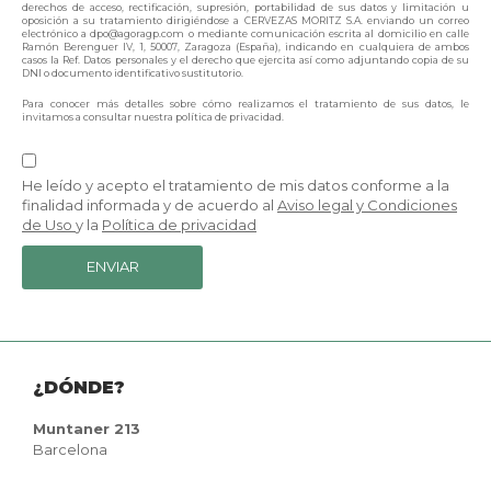
derechos de acceso, rectificación, supresión, portabilidad de sus datos y limitación u
oposición a su tratamiento dirigiéndose a
CERVEZAS MORITZ S.A.
enviando un correo
electrónico a
dpo@agoragp.com
o mediante comunicación escrita al domicilio en calle
Ramón Berenguer IV, 1, 50007, Zaragoza (España), indicando en cualquiera de ambos
casos la Ref. Datos personales y el derecho que ejercita así como adjuntando copia de su
DNI o documento identificativo sustitutorio.
Para conocer más detalles sobre cómo realizamos el tratamiento de sus datos, le
invitamos a consultar nuestra política de privacidad.
He leído y acepto el tratamiento de mis datos conforme a la
finalidad informada y de acuerdo al
Aviso legal y Condiciones
de Uso
y la
Política de privacidad
ENVIAR
¿DÓNDE?
Muntaner 213
Barcelona