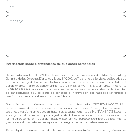
Información sobre el tratamiento de sus datos personales
De acuerdo con la L.O. 3/2018 de 5 de diciembre, de Protección de Datos Personales y
Garantía de los Derechos Digitales y la Ley 34/2002, de 11 de julio de Servicios de Sociedad de
la Información y de Comercio Electrónico, al enviarnos el presente formulario Ud. está
dando expresamente su consentimiento a CERVEZAS MORITZ S.A., empresa integrante
de GRUPO AGORA para que, como responsable, trate sus datos personales con la finalidad
de dar respuesta a su solicitud de contacto e información por medios electrónicos o
telefónicos en relación al Restaurante Velódromo.
Para la finalidad anteriormente indicada, empresas vinculadas a CERVEZAS MORITZ S.A. o
terceros proveedores de servicios de comunicaciones electrónicas, otros servicios de
seguridad y alojamiento pueden tratar sus datos por cuenta de MUNTANER 213 S.L. como
encargados del tratamiento para la gestión de dichos servicios, incluso en los casos en que
los mismos se hallen fuera del Espacio Económico Europeo, siempre que legalmente
garanticen el nivel adecuado de protección exigido por la normativa europea.
En cualquier momento puede Ud. retirar el consentimiento prestado y ejercer los