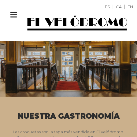
ES
CA
EN
NUESTRA GASTRONOMÍA
Las croquetas son la tapa más vendida en El Velódromo.